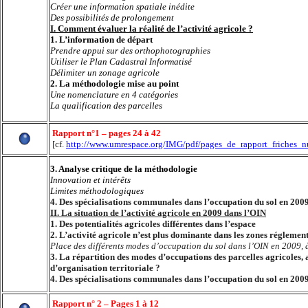
Créer une information spatiale inédite
Des possibilités de prolongement
I. Comment évaluer la réalité de l’activité agricole ?
1. L’information de départ
Prendre appui sur des orthophotographies
Utiliser le Plan Cadastral Informatisé
Délimiter un zonage agricole
2. La méthodologie mise au point
Une nomenclature en 4 catégories
La qualification des parcelles
Rapport n°1 – pages 24 à 42
[cf.
http://www.umrespace.org/IMG/pdf/pages_de_rapport_friches_
3.
Analyse critique de la méthodologie
Innovation et intérêts
Limites méthodologiques
4.
Des spécialisations communales dans l’occupation du sol en 200
II. La situation de l’activité agricole en 2009 dans l’OIN
1.
Des potentialités agricoles différentes dans l’espace
2.
L’activité agricole n’est plus dominante dans les zones réglemen
Place des différents modes d’occupation du sol dans l’OIN en 2009, à
3.
La répartition des modes d’occupations des parcelles agricoles, 
d’organisation territoriale ?
4. Des spécialisations communales dans l’occupation du sol en 200
Rapport n° 2 – Pages 1 à 12