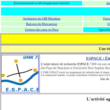
Environnement et développement durable
Am
Agréments du GIR Maralpin
Trava
Balcons du Mercantour
U
Gestion des eaux en Paca
Agricult
Une ét
ESPACE : Étud
L’unité mixte de recherche ESPACE
7300 est une un
des Pays de Vaucluse
et
Université Nice Sophia Ant
L’UMR ESPACE inscrit ses programmes de recherche dans le champ de l’
à la composante spatiale. Le projet scientifique s’intéresse aussi à la 
Site de
L'activité a