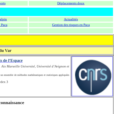
orts
Déplacements doux
alpin
Actualités
 Paca
Gestion des risques en Paca
 du Var
s de l’Espace
:
Aix Marseille Université
,
Université d’Avignon et
rs un ensemble de méthodes mathématiques et statistiques appliquées
edex 3
 connaissance