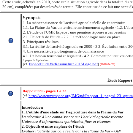
Cette étude, achevée en 2010, porte sur la situation agricole dans la totalité du te
20 cm), complétées par des relevés de terrain. Elle constitue de ce fait une sorte d
Synopsis
1. La méconnaissance de l'activité agricole réelle de ce territoire
1.1. La Plaine du Var, un territoire anciennement agricole - 1.2. L'ab
2. L'étude de l'UMR Espace : une première réponse à ces besoins
2.1. Objectifs de l'étude - 2.2. La méthodologie mise en place
3. Principaux résultats
3.1. La réalité de l'activité agricole en 2009 - 3.2. Évolution entre 2
4. Une nécessité de prolongement de connaissance
4.1. Un besoin territorial et législatif - 4.2. Comment poursuivre cett
6 pages & 6 planches
[cf.
EspaceEtudeVarResumeJuin2015Logo.pdf
]
[2016.04.28]
É
tude Rapport 
Rapport n°1 - pages 1 à 23
[cf.
http://www.umrespace.org/IMG/pdf/rapport_1_pages1-23_optimi
Introduction
1.
L’utilité d’une étude sur l’agriculture dans la Plaine du Var
La nécessité d’une connaissance sur l’activité agricole récente
L’absence d’informations spatialisées, fines et récentes
2. Objectifs et mise en place de l’étude
Evaluer l’activité agricole réelle dans la Plaine du Var – OIN