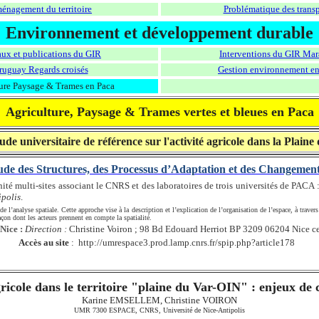
énagement du territoire
Problématique des transp
Environnement et développement durable
ux et publications du GIR
Interventions du GIR Mar
ruguay Regards croisés
Gestion environnement en
ure Paysage & Trames en Paca
Agriculture, Paysage & Trames vertes et bleues en Paca
ude universitaire de référence sur l'activité agricole dans la Plaine
e des Structures, des Processus d’Adaptation et des Changement
ité multi-sites associant le CNRS et des laboratoires de trois universités de PACA 
ipolis
.
analyse spatiale. Cette approche vise à la description et l’explication de l’organisation de l’espace, à trave
façon dont les acteurs prennent en compte la spatialité.
 Nice :
Direction :
Christine Voiron ; 98 Bd Edouard Herriot BP 3209 06204 Nice c
Accès au site
: http://umrespace3.prod.lamp.cnrs.fr/spip.php?article178
gricole dans le territoire "plaine du Var-OIN" : enjeux de
Karine EMSELLEM, Christine VOIRON
UMR 7300 ESPACE, CNRS, Université de Nice-Antipolis