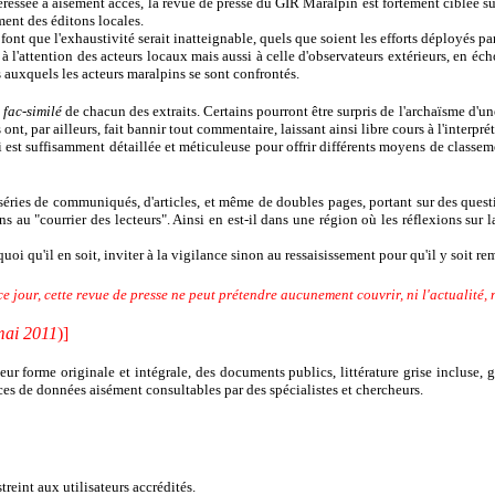
éressée a aisément accès, la revue de presse du GIR Maralpin est fortement ciblée sur
ement des éditons locales.
t que l'exhaustivité serait inatteignable, quels que soient les efforts déployés par 
à l'attention des acteurs locaux mais aussi à celle d'observateurs extérieurs, en éc
 auxquels les acteurs maralpins se sont confrontés.
n
fac-similé
de chacun des extraits. Certains pourront être surpris de l'archaïsme d'un
, par ailleurs, fait bannir tout commentaire, laissant ainsi libre cours à l'interprét
est suffisamment détaillée et méticuleuse pour offrir différents moyens de classement
s séries de communiqués, d'articles, et même de doubles pages, portant sur des quest
s au "courrier des lecteurs". Ainsi en est-il dans une région où les réflexions sur
quoi qu'il en soit, inviter à la vigilance sinon au ressaisissement pour qu'il y soit re
 ce jour, cette revue de presse ne peut prétendre aucunement
couvrir, ni l'actualité
mai 2011
)]
r forme originale et intégrale, des documents publics, littérature grise incluse, 
rces de données aisément consultables par des spécialistes et chercheurs.
reint aux utilisateurs accrédités.