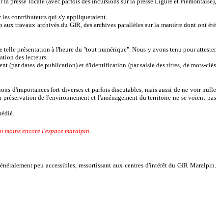
 la presse locale (avec parfois des incursions sur la presse Ligure et Piémontaise),
les contributeurs qui s'y appliqueraient.
ho aux travaux archivés du GIR, des archives parallèles sur la manière dont ont été
e telle présentation à l'heure du "tout numérique". Nous y avons tenu pour attester
ation des lecteurs.
 (par dates de publication) et d'identification (par saisie des titres, de mots-clés
ions d'importances fort diverses et parfois discutables, mais aussi de ne voir nulle
 la préservation de l'environnement et l'aménagement du territoire ne se voient pas
médié.
, ni moins encore l'espace maralpin
.
généralement peu accessibles, ressortissant aux centres d'intérêt du GIR Maralpin.