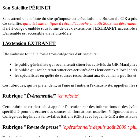
Son Satellite PÉRINET
Sans attendre la refonte du site qu'impose cette évolution, le Bureau du GIR a pris l
Ce satellite,
qui a été mis en ligne à l'état d'ébauche en août 2009, est
désormais 
Il a été conçu d'emblée sous forme de deux extensions, l'
EXTRANET
accessible à 
L'ensemble est accessible via le Site-Mère.
L'extension EXTRANET
Elle s'adresse tout à la fois à trois catégories d'utilisateurs :
le public généraliste qui souhaiterait situer les activités du GIR Maralpin d
le public qui souhaiterait situer ces activités dans leur contexte local et r
les spécialistes en quête de sources ressortissant aux documents publics et à
Ces rubriques, qui ne prétendent, ni l'une ni l'autre, à l'exhaustivité, appellent le
Rubrique "
Évènementiel
"
[
en refonte
]
Cette rubrique est destinée à appeler l'attention sur des informations et des évè
spécificité pourrait écarter des sources d'informations usuelles. Y figureront 
Collège des ingénieurs ferroviaires italiens (CIFI) avec lequel le GIR a des attache
Rubrique "
Revue de presse
"
[
opérationnelle depuis août 2009 : plu