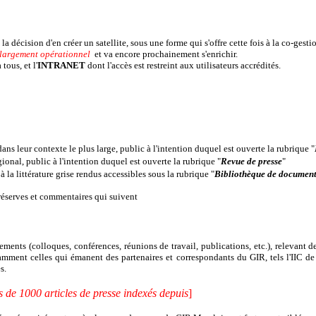
a décision d'en créer un satellite, sous une forme qui s'offre cette fois à la co-gesti
largement opérationnel
et va encore prochainement s'enrichir.
tous, et l'
INTRANET
dont l'accès est restreint aux utilisateurs accrédités.
ans leur contexte le plus large, public à l'intention duquel est ouverte la rubrique "
égional, public à l'intention duquel est ouverte la rubrique "
Revue de presse
"
 la littérature grise rendus accessibles sous la rubrique "
Bibliothèque de document
s réserves et commentaires qui suivent
nements (colloques, conférences, réunions de travail, publications, etc.), relevant 
notamment celles qui émanent des partenaires et correspondants du GIR, tels l'II
s.
s de 1000 articles de presse indexés depuis
]