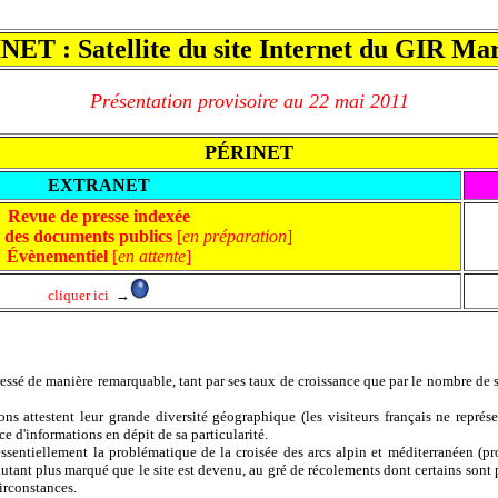
ET : Satellite du site Internet du GIR Ma
Présentation provisoire au 22 mai 2011
PÉRINET
EXTRANET
Revue de presse indexée
e des documents publics
[
en préparation
]
Évènementiel
[
en attente
]
cliquer ici
→
essé de manière remarquable, tant par ses taux de croissance que par le nombre de s
ations attestent leur grande diversité géographique (les visiteurs français ne rep
ce d'informations en dépit de sa particularité.
ssentiellement la problématique de la croisée des arcs alpin et méditerranéen (pro
'autant plus marqué que le site est devenu, au gré de récolements dont certains sont
circonstances.