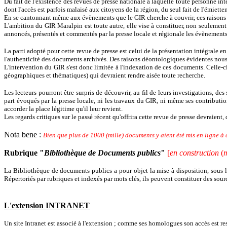
Du fait de l'existence des revues de presse nationale à laquelle toute personne int
dont l'accès est parfois malaisé aux citoyens de la région, du seul fait de l'émiett
En se cantonnant même aux évènements que le GIR cherche à couvrir, ces raisons fon
L'ambition du GIR Maralpin est toute autre, elle vise à constituer, non seulement 
annoncés, présentés et commentés par la presse locale et régionale les évènements
La parti adopté pour cette revue de presse est celui de la présentation intégrale e
l'authenticité des documents archivés. Des raisons déontologiques évidentes nous ont
L'intervention du GIR s'est donc limitée à l'indexation de ces documents. Celle-ci 
géographiques et thématiques) qui devraient rendre aisée toute recherche.
Les lecteurs pourront être surpris de découvrir, au fil de leurs investigations, de
part évoqués par la presse locale, ni les travaux du GIR, ni même ses contribution
accorder la place légitime qu'il leur revient.
Les regards critiques sur le passé récent qu'offrira cette revue de presse devraient, 
Nota bene :
Bien que plus de 1000 (mille) documents y aient été mis en ligne à
Rubrique "
Bibliothèque de Documents publics
"
[
en construction
(
La Bibliothèque de documents publics a pour objet la mise à disposition, sous leu
Répertoriés par rubriques et indexés par mots clés, ils peuvent constituer des sou
L'extension INTRANET
Un site Intranet est associé à l'extension ; comme ses homologues son accès est rest