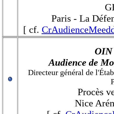
GI
Paris - La Défe
[ cf.
CrAudienceMeedd
OIN 
Audience de Mo
Directeur général de l'Éta
P
Procès ve
Nice Arén