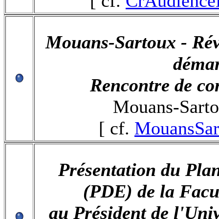
[ cf.
CrAudience
Mouans-Sartoux -
Rév
démar
Rencontre de co
Mouans-Sarto
[ cf.
MouansSar
Présentation du Plan
(PDE) de la Facu
au Président de l'Uni