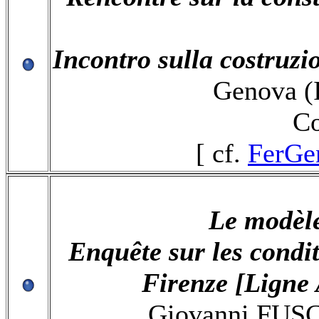
Incontro sulla costruzio
Genova (I
Co
[ cf.
FerGe
Le modèle
E
nquête sur les condi
Firenze [Ligne
Giovanni FUS