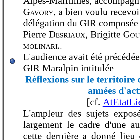
Alpes-Maritimes, accompagné
Gavory,
a bien voulu recevo
délégation du GIR composée
Pierre
Desriaux
, Brigitte
Gou
molinari.
.
L'audience avait été précédée
GIR Maralpin intitulée
Réflexions sur le territoire
années d'ac
[cf.
AtEtatLi
L'ampleur des sujets expos
largement le cadre d'une a
cette dernière a donné lieu