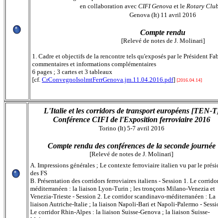
en collaboration avec
CIFI Genova
et le
Rotary Clu
Genova (It) 11 avril 2016
Compte rendu
[Relevé de notes de J. Molinari]
1. Cadre et objectifs de la rencontre tels qu'exposés par le Président 
commentaires et informations complémentaires
6 pages ; 3 cartes et 3 tableaux
[cf.
CrConvegnoIsolmtFerrGenova.jm.11.04.2016.pdf
]
[2016.04.14]
L'Italie et les corridors de transport européens [TEN-T
Conférence CIFI de l'Exposition ferroviaire 2016
Torino (It) 5-7 avril 2016
Compte rendu des conférences de la seconde journée
[Relevé de notes de J. Molinari]
A. Impressions générales ; Le contexte ferroviaire italien vu par le prés
des FS
B. Présentation des corridors ferroviaires italiens - Session 1. Le corrido
méditerranéen : la liaison Lyon-Turin ; les tronçons Milano-Venezia et
Venezia-Trieste - Session 2. Le corridor scandinavo-méditerranéen : La
liaison Autriche-Italie ; la liaison Napoli-Bari et Napoli-Palermo - Sessi
Le corridor Rhin-Alpes : la liaison Suisse-Genova ; la liaison Suisse-