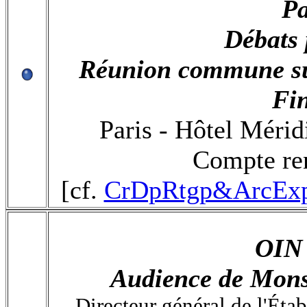
Pa
Débats 
Réunion commune sur
Fi
Paris - Hôtel Mérid
Compte re
[cf.
CrDpRtgp&ArcExp
OIN 
Audience de Mons
Directeur général de l'Éta